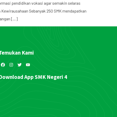
rmasi pendidikan vokasi agar semakin selaras
if dan Kewirausahaan Sebanyak 250 SMK mendapatkan
bangan […]
Temukan Kami
Download App SMK Negeri 4