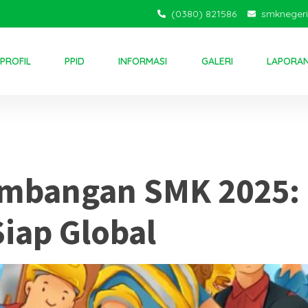
(0380) 821586
smkneger
PROFIL
PPID
INFORMASI
GALERI
LAPORA
ausahaan sisw
mbangan SMK 2025: 
Siap Global