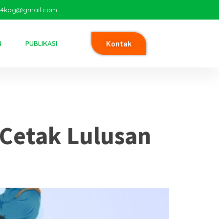
i4kpg@gmail.com
Kontak
N
PUBLIKASI
a SMK
Cetak Lulusan