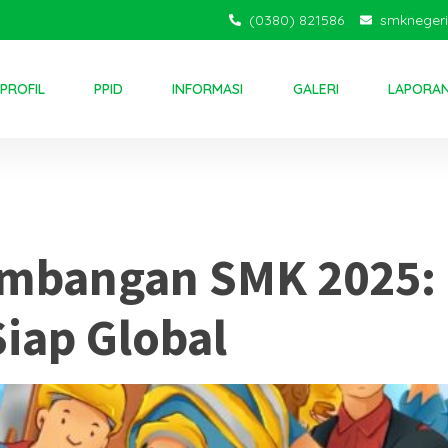
(0380) 821586
smkneger
PROFIL
PPID
INFORMASI
GALERI
LAPORA
 SMK
mbangan SMK 2025: 
Siap Global