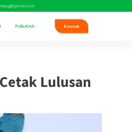
i4kpg@gmail.com
Kontak
N
PUBLIKASI
Cetak Lulusan