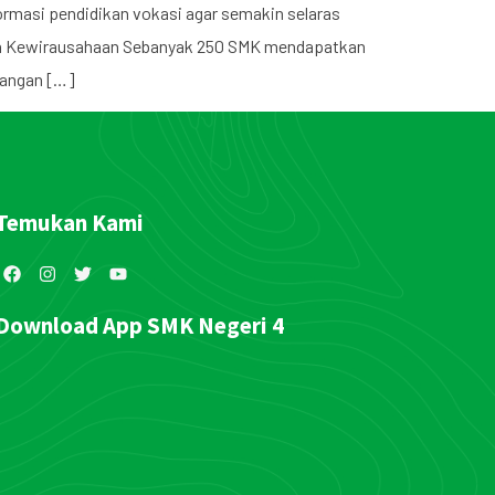
rmasi pendidikan vokasi agar semakin selaras
if dan Kewirausahaan Sebanyak 250 SMK mendapatkan
bangan […]
Temukan Kami
Download App SMK Negeri 4